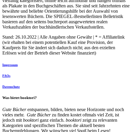
vielfältig kategorisiert, online leicht auffindbar und hängen oftmals
als Plakate in den Buchgeschäften aus. Sie sind seit Jahrzehnten eine
bewährte und beliebte Orientierungshilfe bei der Auswahl von
lesenswerten Büchern. Die SPIEGEL-Bestsellerlisten Belletristik
basieren auf den seitens buchreport ausgewerteten realen
Verkaufszahlen der buchhändlerischen Verkaufsstellen.
Stand: 26.10.2022 | Alle Angaben ohne Gewähr | * = Affiliatelink
(wir ehalten bei einem potentiellen Kauf eine Provision, der
Kaufpreis für Sie ändert sich dadurch nicht; aus den erzielten
Erlösen wird der Betrieb dieser Website finanziert)
Impressum
FAQs
Datenschutz
Was bietet booktori?
Gute Bücher
entspannen, bilden, bieten neue Horizonte und noch
vieles mehr.
Gute Bücher
zu finden kostet oftmals viel Zeit, ist
jedoch mit
booktori
ganz einfach.
booktori
zeigt zu relevanten
Kategorien und spezifischen Themen die aktuell besten
Buchempfehlungen. Wir wünschen
viel Spaß
beim Lesen!