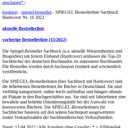
anschauen* |
booktori
-
spiegel-bestseller
-
SPIEGEL Bestsellerliste Sachbuch
Hardcover Nr. 16 2022
aktuelle Bestsellerliste
vorherige Bestsellerliste (15/2022)
Die Spiegel-Bestseller Sachbuch (u.a. aktuelle Wissensthemen und
Biografien) mit festem Einband (Hardcover) umfassen die Top-20
Sachbücher des deutschen Buchmarkts im stationären Buchhandel.
Die Bestseller werden durch buchreport ermittelt und wöchentlich
veröffentlicht.
Die SPIEGEL-Bestsellerlisten (hier Sachbuch mit Hardcover) sind
die beliebtesten Bestellerlisten für Bücher in Deutschland. Sie sind
vielfältig kategorisiert, online leicht auffindbar und hängen oftmals
als Plakate in den Buchgeschäften aus. Sie sind seit Jahrzehnten eine
bewährte und beliebte Orientierungshilfe bei der Auswahl von
lesenswerten Büchern. Die SPIEGEL-Bestsellerlisten für
Sachbücher basieren auf den seitens buchreport ausgewerteten
realen Verkaufszahlen der buchhändlerischen Verkaufsstellen.
Stand: 13.04.2022 | Alle Angaben ohne Gewähr | * = Affiliatelink