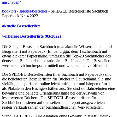
anschauen* |
booktori
-
spiegel-bestseller
-
SPIEGEL Bestsellerliste Sachbuch
Paperback Nr. 4 2022
aktuelle Bestsellerliste
vorherige Bestsellerliste (03/2022)
Die Spiegel-Bestseller Sachbuch (u.a. aktuelle Wissensthemen und
Biografien) mit Paperback (Einband ggü. dem Taschenbuch mit
etwas dickerer Papierstärke) umfassen die Top-20 Sachbücher des
deutschen Buchmarkts im stationären Buchhandel. Die Bestseller
werden durch buchreport ermittelt und wöchentlich veröffentlicht.
Die SPIEGEL-Bestsellerlisten (hier Sachbuch mit Paperback) sind
die beliebtesten Bestellerlisten für Bücher in Deutschland. Sie sind
vielfältig kategorisiert, online leicht auffindbar und hängen oftmals
als Plakate in den Buchgeschäften aus. Sie sind seit Jahrzehnten eine
bewährte und beliebte Orientierungshilfe bei der Auswahl von
lesenswerten Büchern. Die SPIEGEL-Bestsellerlisten für
Sachbücher basieren auf den seitens buchreport ausgewerteten
realen Verkaufszahlen der buchhändlerischen Verkaufsstellen.
Stand: 19.01.2022 | Alle Angaben ohne Gewähr | * = Affiliatelink